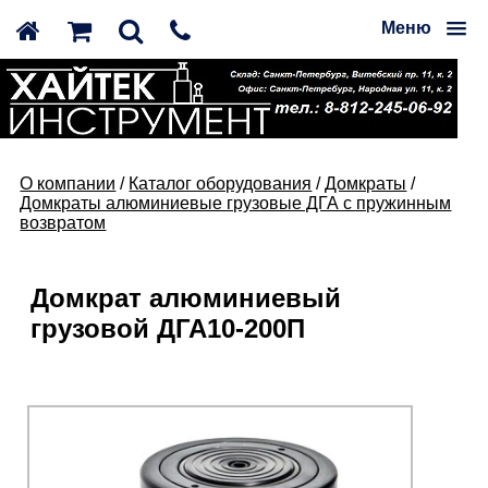
Меню
О компании
/
Каталог оборудования
/
Домкраты
/
Домкраты алюминиевые грузовые ДГА с пружинным
возвратом
Домкрат алюминиевый
грузовой ДГА10-200П