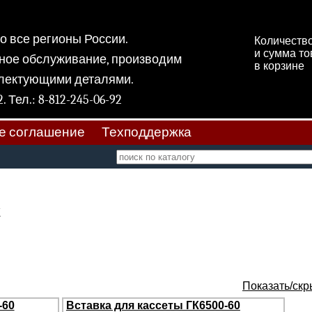
 во все регионы России.
Количеств
и сумма т
ное обслуживание, производим
в корзине
плектующими деталями.
 11, к 2. Тел.: 8-812-245-06-92
е соглашение
Техподдержка
К
Показать/скр
-60
Вставка для кассеты ГК6500-60