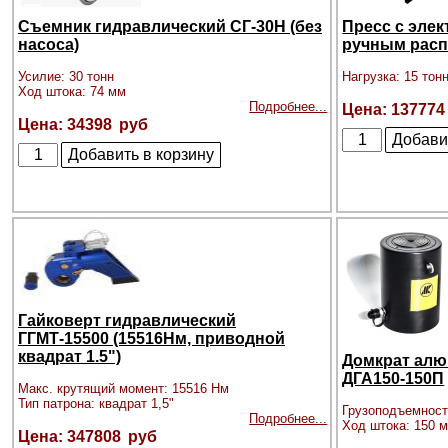
Съемник гидравлический СГ-30Н (без
Пресс с эле
насоса)
ручным расп
Усилие: 30 тонн
Нагрузка: 15 тон
Ход штока: 74 мм
Подробнее...
137774
34398
Гайковерт гидравлический
ГГМТ-15500 (15516Нм, приводной
квадрат 1.5")
Домкрат алю
ДГА150-150П
Макс. крутящий момент: 15516 Нм
Тип патрона: квадрат 1,5"
Грузоподъемност
Подробнее...
Ход штока: 150 
347808