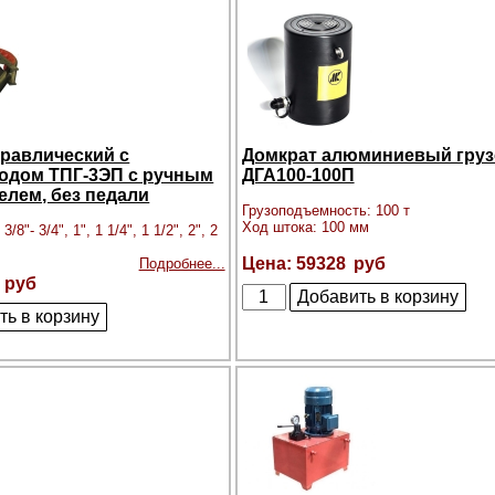
дравлический с
Домкрат алюминиевый гру
одом ТПГ-3ЭП с ручным
ДГА100-100П
елем, без педали
Грузоподъемность: 100 т
Ход штока: 100 мм
/8"- 3/4", 1", 1 1/4", 1 1/2", 2", 2
59328
Подробнее...