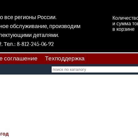
 во все регионы России.
Количеств
и сумма т
ное обслуживание, производим
в корзине
плектующими деталями.
 11, к 2. Тел.: 8-812-245-06-92
е соглашение
Техподдержка
 год