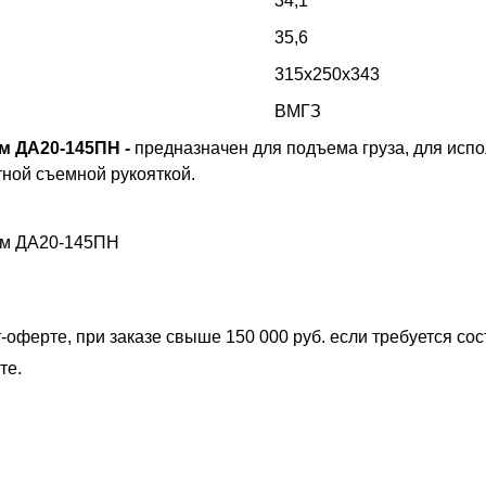
34,1
35,6
315х250х343
ВМГЗ
м ДА20-145ПН -
предназначен для подъема груза, для испо
тной съемной рукояткой.
том ДА20-145ПН
-оферте, при заказе свыше 150 000 руб. если требуется со
те.