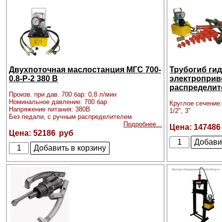
Двухпоточная маслостанция МГС 700-
Трубогиб ги
0.8-Р-2 380 В
электроприв
распределит
Произв. при дав. 700 бар: 0,8 л/мин
Номинальное давление: 700 бар
Круглое сечение: 3
Напряжение питания: 380В
1/2", 3"
Без педали, с ручным распределителем
Подробнее...
147486
52186