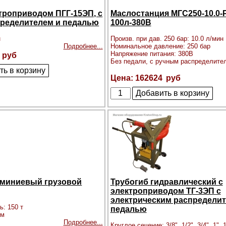
ктроприводом ПГГ-15ЭП, с
Маслостанция МГС250-10.0-Р
ределителем и педалью
100л-380В
н
Произв. при дав. 250 бар: 10.0 л/мин
Подробнее...
Номинальное давление: 250 бар
Напряжение питания: 380В
Без педали, с ручным распределите
162624
миниевый грузовой
Трубогиб гидравлический с
электроприводом ТГ-3ЭП с
электрическим распределит
ь: 150 т
педалью
мм
Подробнее...
Круглое сечение: 3/8", 1/2", 3/4", 1", 1