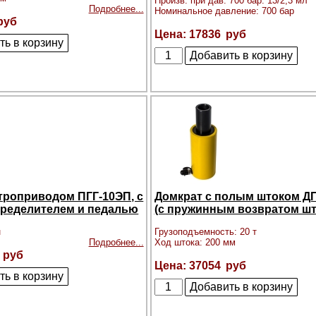
Произв. при дав. 700 бар: 13/2,3 мл
Подробнее...
Номинальное давление: 700 бар
17836
ктроприводом ПГГ-10ЭП, с
Домкрат с полым штоком Д
ределителем и педалью
(с пружинным возвратом шт
н
Грузоподъемность: 20 т
Подробнее...
Ход штока: 200 мм
37054