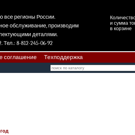
 во все регионы России.
Количеств
и сумма т
ное обслуживание, производим
в корзине
плектующими деталями.
 11, к 2. Тел.: 8-812-245-06-92
е соглашение
Техподдержка
 год