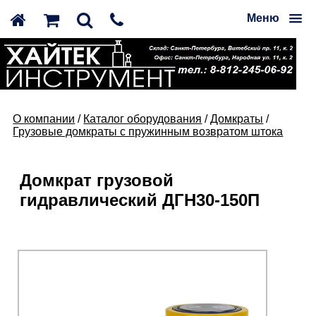
Меню
О компании
/
Каталог оборудования
/
Домкраты
/
Грузовые домкраты с пружинным возвратом штока
Домкрат грузовой
гидравлический ДГН30-150П