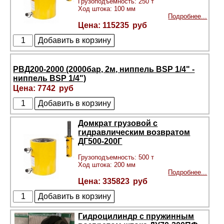
Грузоподъемность: 250 т
Ход штока: 100 мм
Подробнее...
115235
РВД200-2000 (2000бар, 2м, ниппель BSP 1/4" -
ниппель BSP 1/4")
7742
Домкрат грузовой с
гидравлическим возвратом
ДГ500-200Г
Грузоподъемность: 500 т
Ход штока: 200 мм
Подробнее...
335823
Гидроцилиндр с пружинным