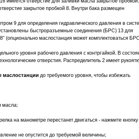
16 имеется отверстие для заливки масла закрытое пробкой
отверстие закрытое пробкой 8. Внутри бака размещен
тром 9 для определения гидравлического давления в сист
х установлены быстроразъемные соединения (БРС) 13 для
3/8" (опционально маслостанция может комплектоваться БР
ельного уровня рабочего давления с контргайкой. В состоя
хнологические отверстия. Распределитель 2 имеет рукоятк
е маслостанции
до требуемого уровня, чтобы избежать
и масла;
трелка на манометре перестанет двигаться - нажмите кнопку
авление не опустится до требуемой величины;