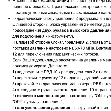
Масляный
бак маслостанции
1 выполнен в виде св
лицевой стенке бака 1 расположено смотровое окошк
шестиплунжерный аксиальный насос высокого давл
Гидравлический блок управления 2 предназначен дл
С лицевой стороны блока управления 2 имеется два 
подсоединения
двух рукавов высокого давления
для подключения к инструменту).
На лицевой стороне блока управления 2, справа от 
поставки давление настроено на 60-70 МПа. Винтам
12 для переключения гидравлических потоков.
Если Ваш гидроцилиндр рассчитан на давление ме
поломок домкрата. Для этого:
1) подсоедините РВД 10 к распределителю 2 с помо
2) переключите рукоятку 12 в одно из двух рабочих 
3) прокачайте гидравлическое масло через РВД в теч
4) отсоедините рукав высокого давления 10 от расп
5)
включите маслостанцию
, нажав кнопку "ON" пу
"OFF" пульта управления 4;
6)
для уменьшения давления
– выкручивайте винт 