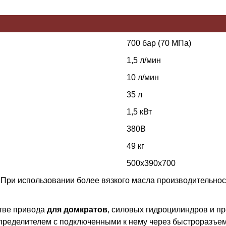
700 бар (70 МПа)
1,5 л/мин
10 л/мин
35 л
1,5 кВт
380В
49 кг
500х390х700
 При использовании более вязкого масла производительнос
стве привода
для домкратов
, силовых гидроцилиндров и п
пределителем с подключенными к нему через быстроразъе