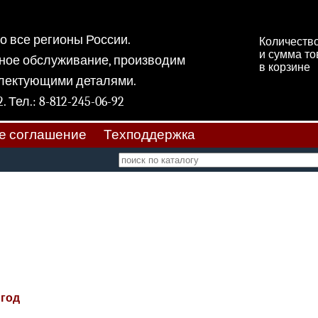
 во все регионы России.
Количеств
и сумма т
ное обслуживание, производим
в корзине
плектующими деталями.
 11, к 2. Тел.: 8-812-245-06-92
е соглашение
Техподдержка
 год