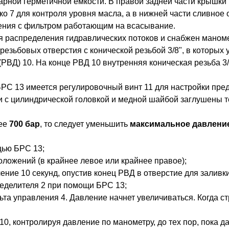
арной герметичной емкости. В правой задней части крышки 
о 7 для контроля уровня масла, а в нижней части сливное 
ения с фильтром работающим на всасывание.
я распределения гидравлических потоков и снабжен маноме
резьбовых отверстия с конической резьбой 3/8", в которы
(РВД) 10. На конце РВД 10 внутренняя коническая резьба 
БРС 13 имеется регулировочный винт 11 для настройки пред
и с цилиндрической головкой и медной шайбой заглушены те
нее
700 бар
, то следует уменьшить
максимальное давлени
щью БРС 13;
положений (в крайнее левое или крайнее правое);
ение 10 секунд, опустив конец РВД в отверстие для заливк
ределителя 2 при помощи БРС 13;
льта управления 4. Давление начнет увеличиваться. Когда с
10, контролируя давление по манометру, до тех пор, пока д