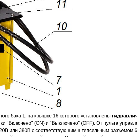
ного бака 1, на крышке 16 которого установлены
гидравлич
пки "Включено" (ON) и "Выключено" (OFF). От пульта управ
220В или 380В с соответствующим штепсельным разъемом 6