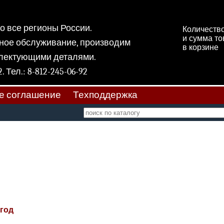
 во все регионы России.
Количеств
и сумма т
ное обслуживание, производим
в корзине
плектующими деталями.
 11, к 2. Тел.: 8-812-245-06-92
е соглашение
Техподдержка
 год