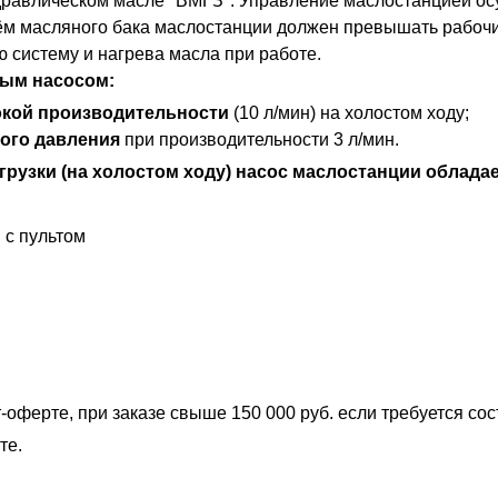
дравлическом масле "ВМГЗ". Управление маслостанцией ос
ём масляного бака маслостанции должен превышать рабоч
 систему и нагрева масла при работе.
ым насосом:
кой производительности
(10 л/мин) на холостом ходу;
ого давления
при производительности 3 л/мин.
грузки (на холостом ходу) насос маслостанции облада
 с пультом
-оферте, при заказе свыше 150 000 руб. если требуется со
те.