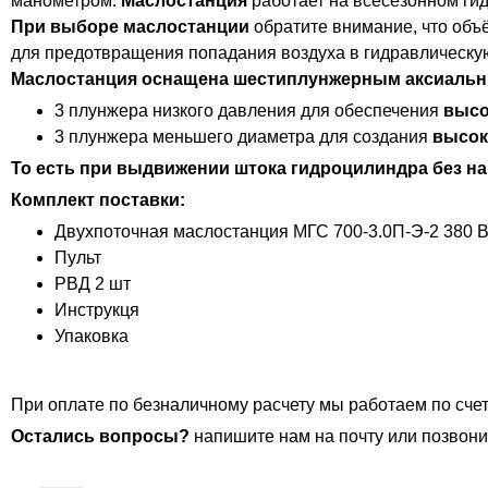
манометром.
Маслостанция
работает на всесезонном ги
При выборе маслостанции
обратите внимание, что объ
для предотвращения попадания воздуха в гидравлическую
Маслостанция оснащена шестиплунжерным аксиальн
3 плунжера низкого давления для обеспечения
высо
3 плунжера меньшего диаметра для создания
высок
То есть при выдвижении штока гидроцилиндра без на
Комплект поставки:
Двухпоточная маслостанция МГС 700-3.0П-Э-2 380 В
Пульт
РВД 2 шт
Инструкця
Упаковка
При оплате по безналичному расчету мы работаем по счет
Остались вопросы?
напишите нам на почту или позвони