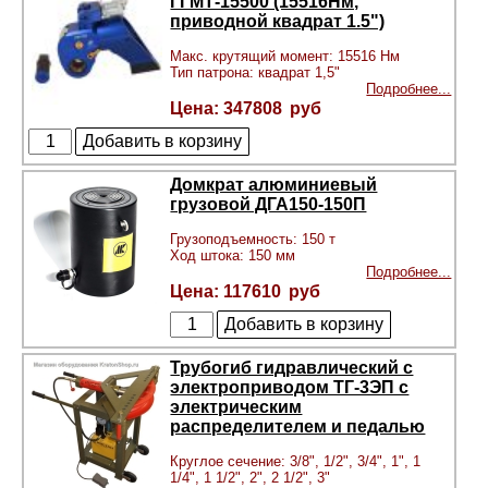
ГГМТ-15500 (15516Нм,
приводной квадрат 1.5")
Макс. крутящий момент: 15516 Нм
Тип патрона: квадрат 1,5"
Подробнее...
347808
Домкрат алюминиевый
грузовой ДГА150-150П
Грузоподъемность: 150 т
Ход штока: 150 мм
Подробнее...
117610
Трубогиб гидравлический с
электроприводом ТГ-3ЭП с
электрическим
распределителем и педалью
Круглое сечение: 3/8", 1/2", 3/4", 1", 1
1/4", 1 1/2", 2", 2 1/2", 3"