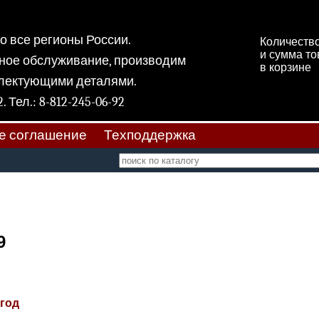
 во все регионы России.
Количеств
и сумма т
ное обслуживание, производим
в корзине
плектующими деталями.
 11, к 2. Тел.: 8-812-245-06-92
е соглашение
Техподдержка
9
 год