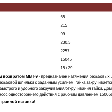
65
215
99
230.3
2257
15045
15 / 29
м возвратом MBT-9
- предназначен натяжения резьбовых ш
зьбовой шпильки с заданным усилием, гайка закручиваетс
ыстрого и удобного закручивания/откручивания гайки. Домк
насос одностороннего действия с рабочим давлением 1500б
гранной вставки!