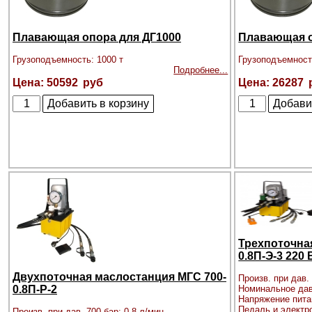
Плавающая опора для ДГ1000
Плавающая о
Грузоподъемность: 1000 т
Грузоподъемност
Подробнее...
50592
26287
Трехпоточна
0.8П-Э-3 220 
Двухпоточная маслостанция МГС 700-
Произв. при дав. 
0.8П-Р-2
Номинальное дав
Напряжение пита
Педаль и электр
Произв. при дав. 700 бар: 0,8 л/мин