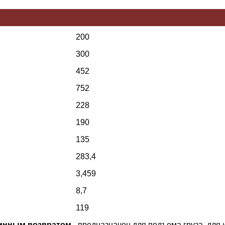
200
300
452
752
228
190
135
283,4
3,459
8,7
119
жинным возвратом
- предназначен для подъема груза, для 