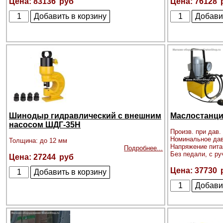
83136
76128
Шинодыр гидравлический с внешним
Маслостанция
насосом ШДГ-35Н
Произв. при дав. 
Номинальное дав
Толщина: до 12 мм
Напряжение пита
Подробнее...
Без педали, с р
27244
37730