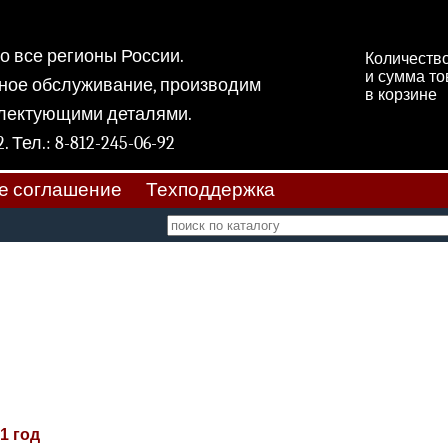
 во все регионы России.
Количеств
и сумма т
ное обслуживание, производим
в корзине
плектующими деталями.
 11, к 2. Тел.: 8-812-245-06-92
е соглашение
Техподдержка
1 год