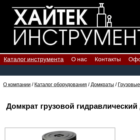
Каталог инструмента
О нас
Контакты
Офо
О компании
/
Каталог оборудования
/
Домкраты
/
Грузовые
Домкрат грузовой гидравлический