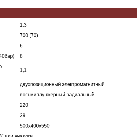
1,3
700 (70)
6
40бар)
8
о
1,1
двухпозиционный электромагнитный
восьмиплунжерный радиальный
220
29
500х400х550
" или аналоги.