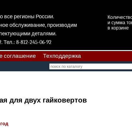
 во все регионы России.
Количеств
и сумма т
ное обслуживание, производим
в корзине
плектующими деталями.
 11, к 2. Тел.: 8-812-245-06-92
е соглашение
Техподдержка
ая для двух гайковертов
 год